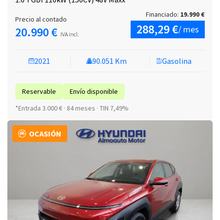
Financiado:
19.990 €
Precio al contado
288,29 €
/ mes
20.990 €
IVA incl.
2021
90.051 Km
Gasolina
Reservable
Envío disponible
*Entrada 3.000 € · 84 meses · TIN 7,49%
OCASIÓN