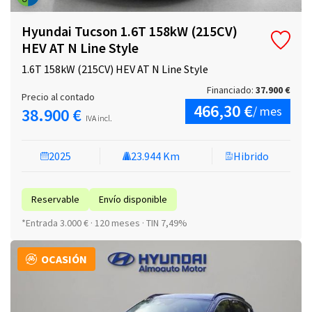
Hyundai Tucson 1.6T 158kW (215CV)
HEV AT N Line Style
1.6T 158kW (215CV) HEV AT N Line Style
Financiado:
37.900 €
Precio al contado
466,30 €
/ mes
38.900 €
IVA incl.
2025
23.944 Km
Hibrido
Reservable
Envío disponible
*Entrada 3.000 € · 120 meses · TIN 7,49%
OCASIÓN