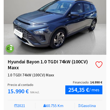
Hyundai Bayon 1.0 TGDI 74kW (100CV)
Maxx
1.0 TGDI 74kW (100CV) Maxx
Financiado:
14.990 €
Precio al contado
254,35 €
/ mes
15.990 €
IVA incl.
2021
60.755 Km
Gasolina