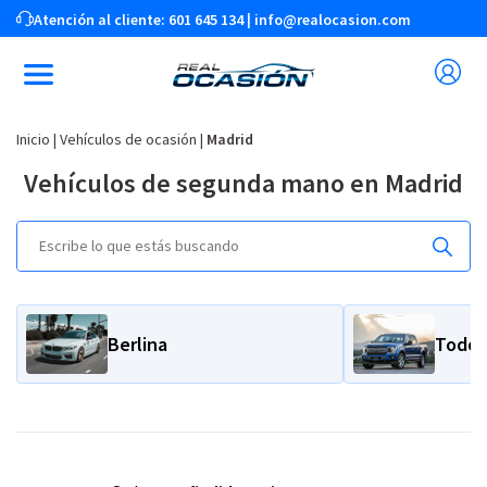
Atención al cliente:
601 645 134
|
info@realocasion.com
Inicio
|
Vehículos de ocasión
|
Madrid
Vehículos de segunda mano en Madrid
Berlina
Todot
+
Filtros