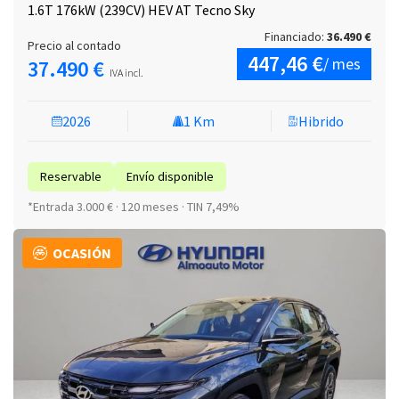
1.6T 176kW (239CV) HEV AT Tecno Sky
Financiado:
36.490 €
Precio al contado
447,46 €
/ mes
37.490 €
IVA incl.
2026
1 Km
Hibrido
Reservable
Envío disponible
*Entrada 3.000 € · 120 meses · TIN 7,49%
OCASIÓN