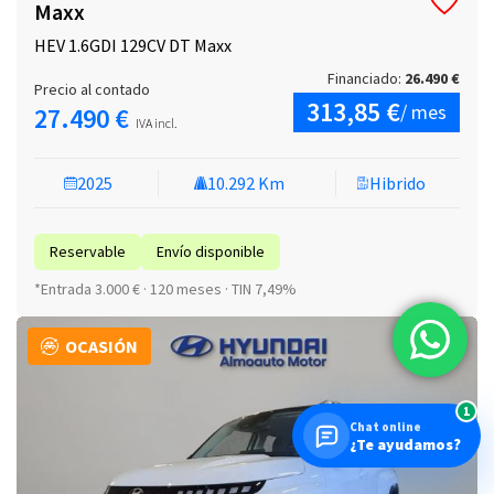
Maxx
HEV 1.6GDI 129CV DT Maxx
Financiado:
26.490 €
Precio al contado
313,85 €
/ mes
27.490 €
IVA incl.
2025
10.292 Km
Hibrido
Reservable
Envío disponible
*Entrada 3.000 € · 120 meses · TIN 7,49%
OCASIÓN
1
Chat online
¿Te ayudamos?