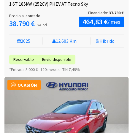
1.6T 185kW (252CV) PHEV AT Tecno Sky
Financiado:
37.790 €
Precio al contado
464,83 €
/ mes
38.790 €
IVA incl.
2025
12.603 Km
Hibrido
Reservable
Envío disponible
*Entrada 3.000 € · 120 meses · TIN 7,49%
OCASIÓN