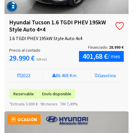
Hyundai Tucson 1.6 TGDI PHEV 195kW
Style Auto 4×4
1.6 TGDI PHEV 195kW Style Auto 4x4
Financiado:
28.990 €
Precio al contado
401,68 €
/ mes
29.990 €
IVA incl.
2022
86.468 Km
Gasolina
Reservable
Envío disponible
*Entrada 3.000 € · 96 meses · TIN 7,49%
OCASIÓN