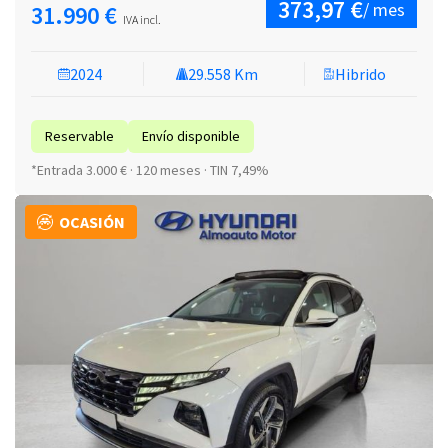
373,97 €
/ mes
31.990 €
IVA incl.
2024
29.558 Km
Hibrido
Reservable
Envío disponible
*Entrada 3.000 € · 120 meses · TIN 7,49%
OCASIÓN