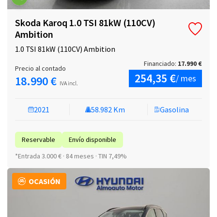
Skoda Karoq 1.0 TSI 81kW (110CV)
Ambition
1.0 TSI 81kW (110CV) Ambition
Financiado:
17.990 €
Precio al contado
254,35 €
/ mes
18.990 €
IVA incl.
2021
58.982 Km
Gasolina
Reservable
Envío disponible
*Entrada 3.000 € · 84 meses · TIN 7,49%
OCASIÓN