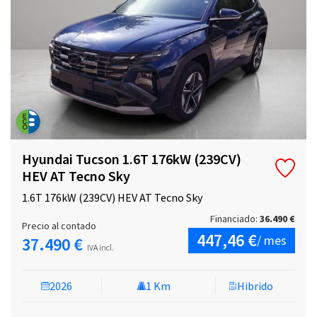
Hyundai Tucson 1.6T 176kW (239CV)
HEV AT Tecno Sky
1.6T 176kW (239CV) HEV AT Tecno Sky
Financiado:
36.490 €
Precio al contado
447,46 €
/ mes
37.490 €
IVA incl.
2026
1 Km
Hibrido