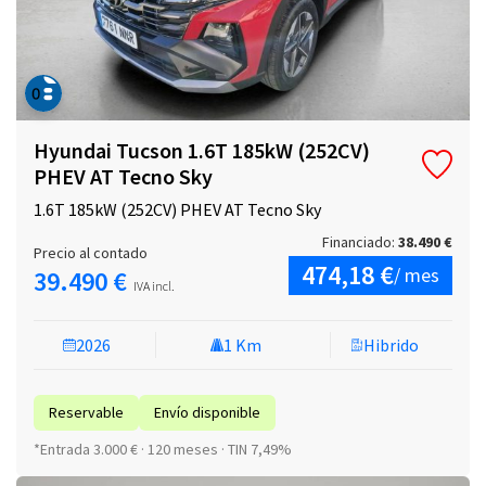
Hyundai Tucson 1.6T 185kW (252CV)
PHEV AT Tecno Sky
1.6T 185kW (252CV) PHEV AT Tecno Sky
Financiado:
38.490 €
Precio al contado
474,18 €
/ mes
39.490 €
IVA incl.
2026
1 Km
Hibrido
Reservable
Envío disponible
*Entrada 3.000 € · 120 meses · TIN 7,49%