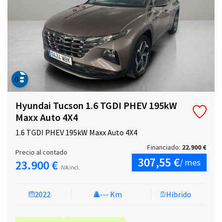
Hyundai Tucson 1.6 TGDI PHEV 195kW
Maxx Auto 4X4
1.6 TGDI PHEV 195kW Maxx Auto 4X4
Financiado:
22.900 €
Precio al contado
307,55 €
/ mes
23.900 €
IVA incl.
2022
--- Km
Hibrido