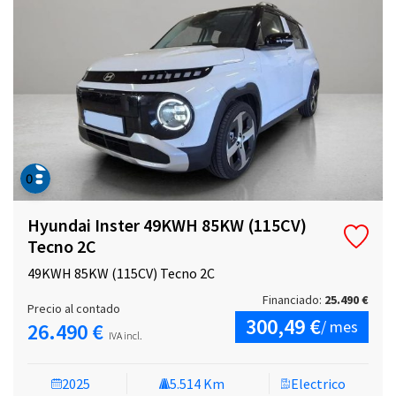
Hyundai Inster 49KWH 85KW (115CV)
Tecno 2C
49KWH 85KW (115CV) Tecno 2C
Financiado:
25.490 €
Precio al contado
300,49 €
/ mes
26.490 €
IVA incl.
2025
5.514 Km
Electrico