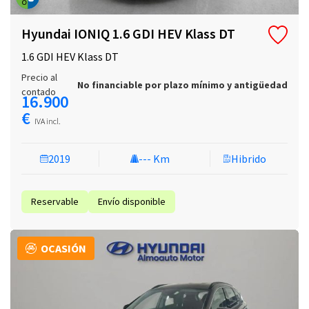
Hyundai IONIQ 1.6 GDI HEV Klass DT
1.6 GDI HEV Klass DT
Precio al
No financiable por plazo mínimo y antigüedad
contado
16.900
€
IVA incl.
2019
--- Km
Hibrido
Reservable
Envío disponible
OCASIÓN