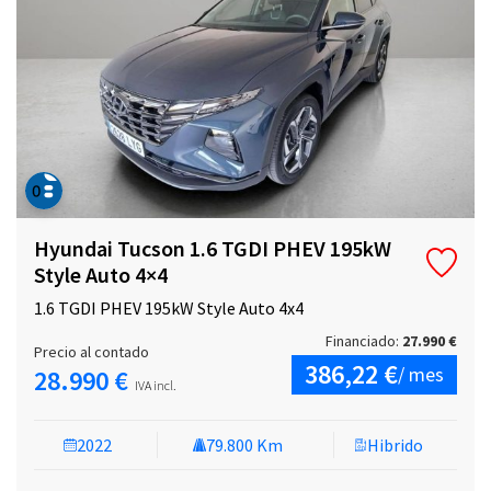
Hyundai Tucson 1.6 TGDI PHEV 195kW
Style Auto 4×4
1.6 TGDI PHEV 195kW Style Auto 4x4
Financiado:
27.990 €
Precio al contado
386,22 €
/ mes
28.990 €
IVA incl.
2022
79.800 Km
Hibrido