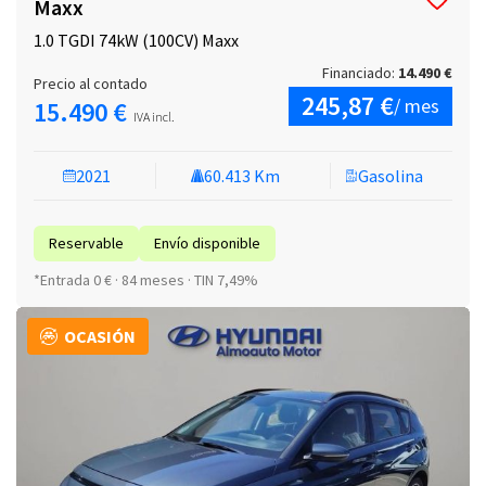
Maxx
1.0 TGDI 74kW (100CV) Maxx
Financiado:
14.490 €
Precio al contado
245,87 €
/ mes
15.490 €
IVA incl.
2021
60.413 Km
Gasolina
Reservable
Envío disponible
*Entrada 0 € · 84 meses · TIN 7,49%
OCASIÓN