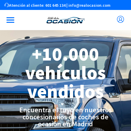
Atención al cliente:
601 645 134
|
info@realocasion.com
+10.000
vehículos
vendidos
Encuentra el tuyo en nuestros
concesionarios de coches de
ocasión en Madrid