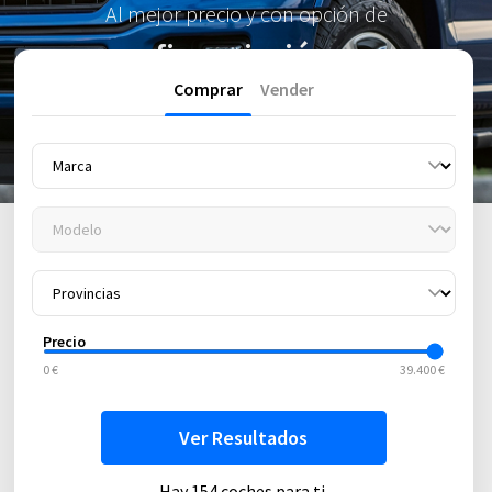
Al mejor precio y con opción de
financiación.
Comprar
Vender
Precio
0 €
39.400 €
Ver Resultados
Hay 154 coches para ti.