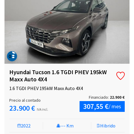
Hyundai Tucson 1.6 TGDI PHEV 195kW
Maxx Auto 4X4
1.6 TGDI PHEV 195kW Maxx Auto 4X4
Financiado:
22.900 €
Precio al contado
307,55 €
/ mes
23.900 €
IVA incl.
2022
--- Km
Hibrido