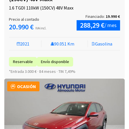
1.6 TGDI 110kW (150CV) 48V Maxx
Financiado:
19.990 €
Precio al contado
288,29 €
/ mes
20.990 €
IVA incl.
2021
90.051 Km
Gasolina
Reservable
Envío disponible
*Entrada 3.000 € · 84 meses · TIN 7,49%
OCASIÓN