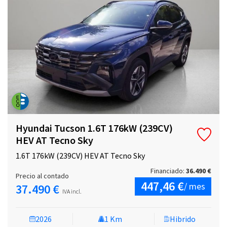
Hyundai Tucson 1.6T 176kW (239CV)
HEV AT Tecno Sky
1.6T 176kW (239CV) HEV AT Tecno Sky
Financiado:
36.490 €
Precio al contado
447,46 €
/ mes
37.490 €
IVA incl.
2026
1 Km
Hibrido