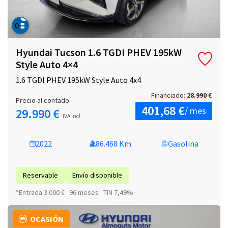
Hyundai Tucson 1.6 TGDI PHEV 195kW
Style Auto 4×4
1.6 TGDI PHEV 195kW Style Auto 4x4
Financiado:
28.990 €
Precio al contado
401,68 €
/ mes
29.990 €
IVA incl.
2022
86.468 Km
Gasolina
Reservable
Envío disponible
*Entrada 3.000 € · 96 meses · TIN 7,49%
OCASIÓN