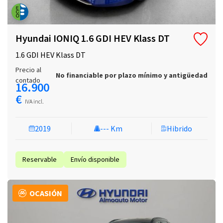
Hyundai IONIQ 1.6 GDI HEV Klass DT
1.6 GDI HEV Klass DT
Precio al
No financiable por plazo mínimo y antigüedad
contado
16.900
€
IVA incl.
2019
--- Km
Hibrido
Reservable
Envío disponible
OCASIÓN