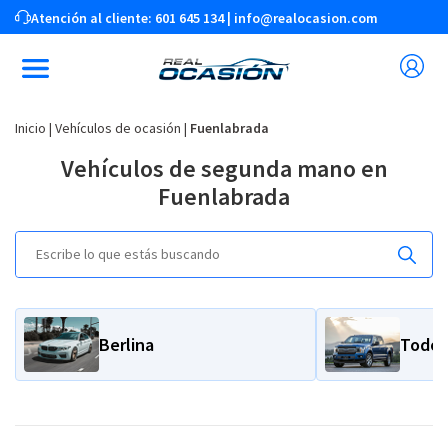
Atención al cliente:
601 645 134
|
info@realocasion.com
Inicio
|
Vehículos de ocasión
|
Fuenlabrada
Vehículos de segunda mano en
Fuenlabrada
Berlina
Todot