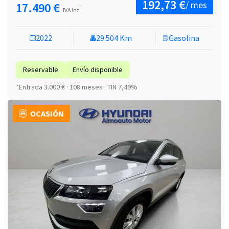
192,73 €
/ mes
17.490 €
IVA incl.
2022
29.504 Km
Gasolina
Reservable
Envío disponible
*Entrada 3.000 € · 108 meses · TIN 7,49%
OCASIÓN