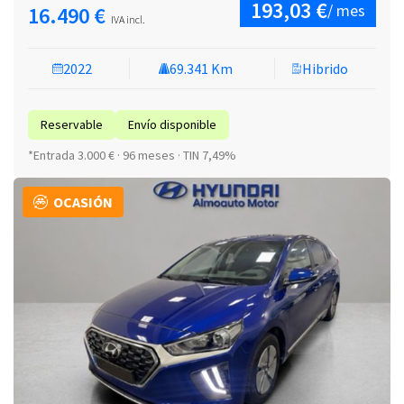
193,03 €
/ mes
16.490 €
IVA incl.
2022
69.341 Km
Hibrido
Reservable
Envío disponible
*Entrada 3.000 € · 96 meses · TIN 7,49%
OCASIÓN