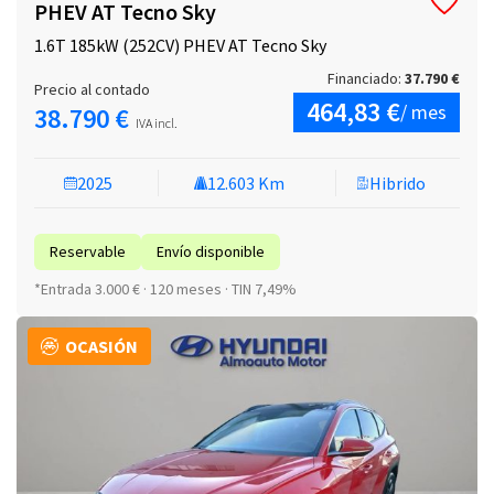
PHEV AT Tecno Sky
1.6T 185kW (252CV) PHEV AT Tecno Sky
Financiado:
37.790 €
Precio al contado
464,83 €
/ mes
38.790 €
IVA incl.
2025
12.603 Km
Hibrido
Reservable
Envío disponible
*Entrada 3.000 € · 120 meses · TIN 7,49%
OCASIÓN