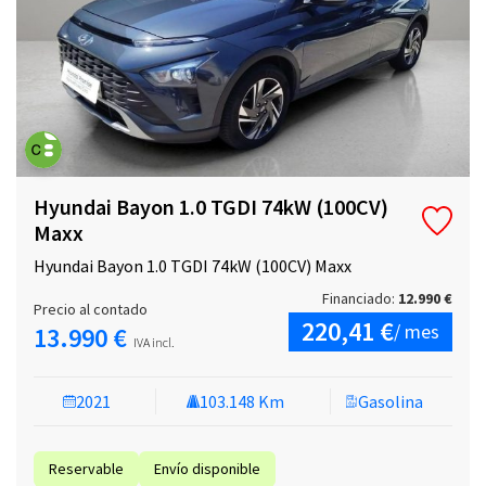
Hyundai Bayon 1.0 TGDI 74kW (100CV)
Maxx
Hyundai Bayon 1.0 TGDI 74kW (100CV) Maxx
Financiado:
12.990 €
Precio al contado
220,41 €
/ mes
13.990 €
IVA incl.
2021
103.148 Km
Gasolina
Reservable
Envío disponible