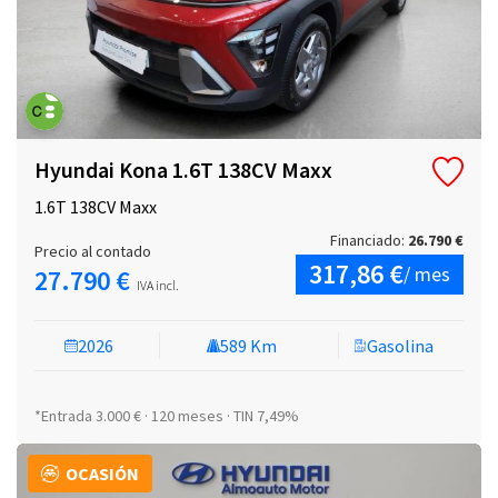
Hyundai Kona 1.6T 138CV Maxx
1.6T 138CV Maxx
Financiado:
26.790 €
Precio al contado
317,86 €
/ mes
27.790 €
IVA incl.
2026
589 Km
Gasolina
*Entrada 3.000 € · 120 meses · TIN 7,49%
OCASIÓN