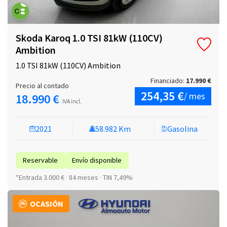
Skoda Karoq 1.0 TSI 81kW (110CV)
Ambition
1.0 TSI 81kW (110CV) Ambition
Financiado:
17.990 €
Precio al contado
254,35 €
/ mes
18.990 €
IVA incl.
2021
58.982 Km
Gasolina
Reservable
Envío disponible
*Entrada 3.000 € · 84 meses · TIN 7,49%
OCASIÓN