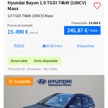
Hyundai Bayon 1.0 TGDI 74kW (100CV)
Maxx
1.0 TGDI 74kW (100CV) Maxx
Financiado:
14.490 €
Precio al contado
245,87 €
/ mes
15.490 €
IVA incl.
2021
60.413 Km
Gasolina
Reservable
Envío disponible
*Entrada 0 € · 84 meses · TIN 7,49%
OCASIÓN