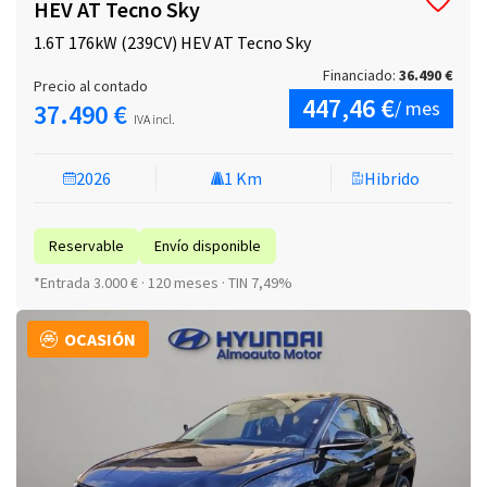
HEV AT Tecno Sky
1.6T 176kW (239CV) HEV AT Tecno Sky
Financiado:
36.490 €
Precio al contado
447,46 €
/ mes
37.490 €
IVA incl.
2026
1 Km
Hibrido
Reservable
Envío disponible
*Entrada 3.000 € · 120 meses · TIN 7,49%
OCASIÓN