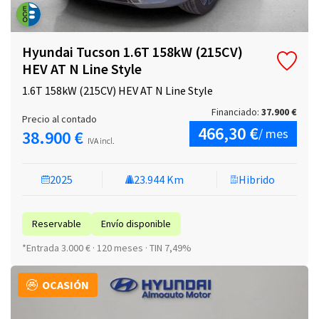
Hyundai Tucson 1.6T 158kW (215CV)
HEV AT N Line Style
1.6T 158kW (215CV) HEV AT N Line Style
Financiado:
37.900 €
Precio al contado
466,30 €
/ mes
38.900 €
IVA incl.
2025
23.944 Km
Hibrido
Reservable
Envío disponible
*Entrada 3.000 € · 120 meses · TIN 7,49%
OCASIÓN