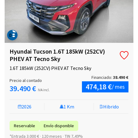
Hyundai Tucson 1.6T 185kW (252CV)
PHEV AT Tecno Sky
1.6T 185kW (252CV) PHEV AT Tecno Sky
Financiado:
38.490 €
Precio al contado
474,18 €
/ mes
39.490 €
IVA incl.
2026
1 Km
Hibrido
Reservable
Envío disponible
*Entrada 3.000 € · 120 meses · TIN 7,49%