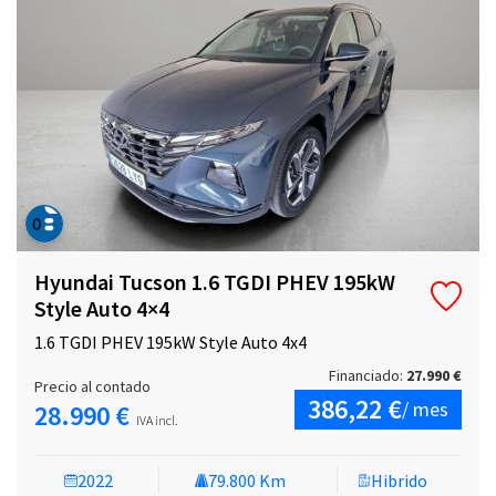
Hyundai Tucson 1.6 TGDI PHEV 195kW
Style Auto 4×4
1.6 TGDI PHEV 195kW Style Auto 4x4
Financiado:
27.990 €
Precio al contado
386,22 €
/ mes
28.990 €
IVA incl.
2022
79.800 Km
Hibrido