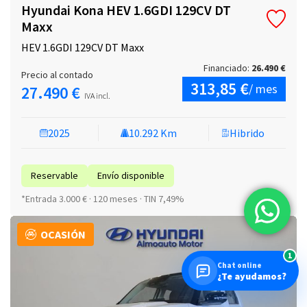
Hyundai Kona HEV 1.6GDI 129CV DT
Maxx
HEV 1.6GDI 129CV DT Maxx
Financiado:
26.490 €
Precio al contado
313,85 €
/ mes
27.490 €
IVA incl.
2025
10.292 Km
Hibrido
Reservable
Envío disponible
*Entrada 3.000 € · 120 meses · TIN 7,49%
OCASIÓN
1
Chat online
¿Te ayudamos?