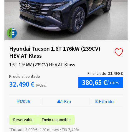
Hyundai Tucson 1.6T 176kW (239CV)
HEV AT Klass
1.6T 176kW (239CV) HEV AT Klass
Financiado:
31.490 €
Precio al contado
380,65 €
/ mes
32.490 €
IVA incl.
2026
1 Km
Hibrido
Reservable
Envío disponible
*Entrada 3.000 € · 120 meses · TIN 7,49%