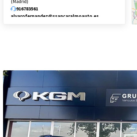
(Madrid)
916783561
alvarofernandez@ssancaralmoauto.es
Localizar
Contactar
Ssancar Almoauto – Subaru en Torrejón de
Ardoz (Madrid)
Avda. Constitución, 114 - 28850 Torrejón de Ardoz
(Madrid)
916783561
alvarofernandez@ssancaralmoauto.es
Horario Taller:
08:30 – 13:30 / 15:30 – 18:30
Horario Ventas:
10:00 – 14:00 / 16:30 – 20:00
Localizar
Contactar
Almoauto Motor – Hyundai en Torrejón de