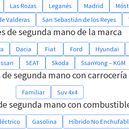
Las Rozas
Leganés
Madrid
Móst
de Valderas
San Sebastián de los Reyes
s de segunda mano de la marca
ra
Dacia
Fiat
Ford
Hyundai
issan
SEAT
Skoda
SsanYong – KGM
 de segunda mano con carrocería
Familiar
Suv 4x4
de segunda mano con combustibl
léctrico
Gasolina
Híbrido No Enchufabl