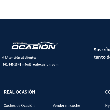
Suscríb
tanto d
Atención al cliente:
601 645 134
|
info@realocasion.com
REAL OCASIÓN
C
Coches de Ocasión
Vender mi coche
Hy