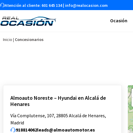
Atención al cliente:
601 645 134
|
info@realocasion.com
Ocasión
Inicio
|
Concesionarios
Almoauto Noreste – Hyundai en Alcalá de
Henares
Vía Complutense, 107, 28805 Alcalá de Henares,
Madrid
918814062
leads@almoautomotor.es