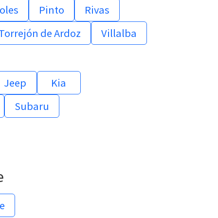
oles
Pinto
Rivas
Torrejón de Ardoz
Villalba
Jeep
Kia
Subaru
e
e