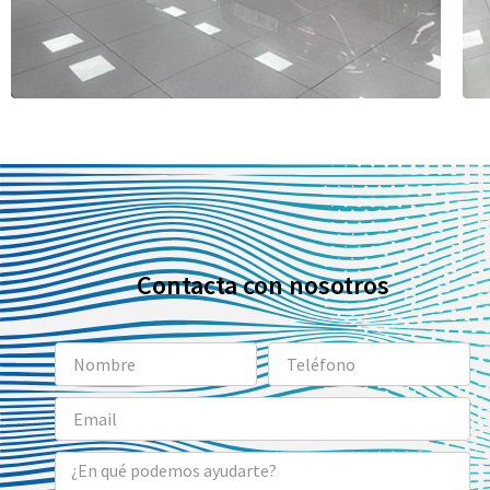
Almoauto Motor – Hyundai en Coslada
(Madrid)
Avda. de la Cañada, 54 - 28823 Coslada (Madrid)
916 733 550
leads@almoautomotor.es
Horario Taller:
08:30 – 13:30 / 15:30 – 18:30
Horario Ventas:
10:00 – 14:00 / 16:30 – 20:00
Localizar
Contactar
Almoauto Motor – KGM en Alcalá de Henares
Contacta con nosotros
(Madrid)
Vía complutense 98. 28805 Alcala de Henares,
Madrid. - 28805 Alcalá De Henares (Madrid)
649387355
leads@almoautomotor.es
Horario Taller:
08:00 – 18:00 (Ininterrumpido)
Horario Ventas:
10:00 – 14:00 / 16:30 – 20:00
Localizar
Contactar