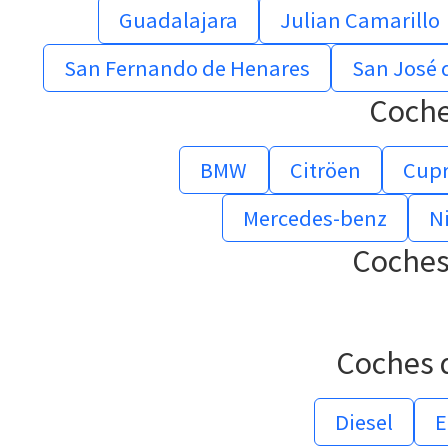
Guadalajara
Julian Camarillo
San Fernando de Henares
San José 
Coche
BMW
Citröen
Cup
Mercedes-benz
N
Coches
Coches 
Diesel
E