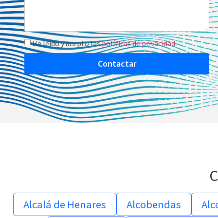
He leído y acepto las
políticas de privacidad.
Contactar
C
Alcalá de Henares
Alcobendas
Alc