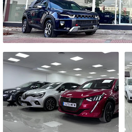
Ardoz (Madrid)
Avda. Constitución, 116-118 - 28850 Torrejón de
Ardoz (Madrid)
916 775 404
leads@almoautomotor.es
Horario Taller:
08:30 – 13:30 / 15:30 – 18:30
Horario Ventas:
10:00 – 14:00 / 16:30 – 20:00
Localizar
Contactar
Almoauto Motor – Hyundai en Madrid
C/ Julián Camarillo, 7B - 28037 Madrid (Madrid)
913 207 461
leads@almoautomotor.es
Horario Taller:
08:30 – 13:30 / 15:30 – 18:30
Horario Ventas:
10:00 – 14:00 / 16:30 – 20:00
Localizar
Contactar