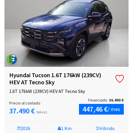
Hyundai Tucson 1.6T 176kW (239CV)
HEV AT Tecno Sky
1.6T 176kW (239CV) HEV AT Tecno Sky
Financiado:
36.490 €
Precio al contado
447,46 €
/ mes
37.490 €
IVA incl.
2026
1 Km
Hibrido