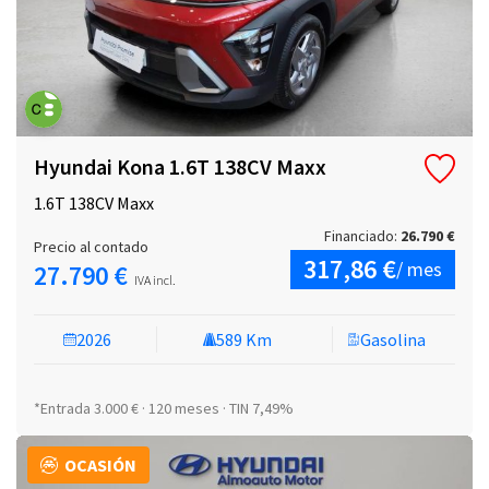
Hyundai Kona 1.6T 138CV Maxx
1.6T 138CV Maxx
Financiado:
26.790 €
Precio al contado
317,86 €
/ mes
27.790 €
IVA incl.
2026
589 Km
Gasolina
*Entrada 3.000 € · 120 meses · TIN 7,49%
OCASIÓN