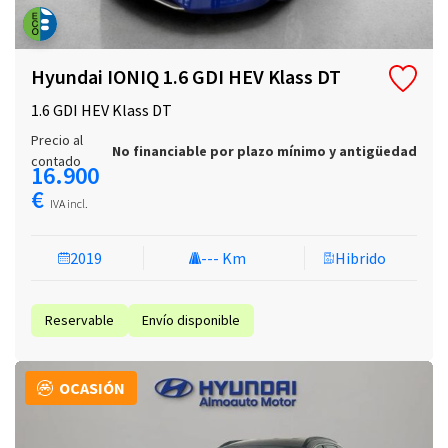
Hyundai IONIQ 1.6 GDI HEV Klass DT
1.6 GDI HEV Klass DT
Precio al
No financiable por plazo mínimo y antigüedad
contado
16.900
€
IVA incl.
2019
--- Km
Hibrido
Reservable
Envío disponible
OCASIÓN