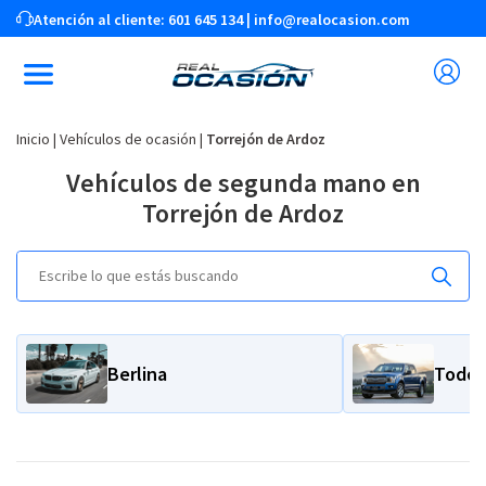
Atención al cliente:
601 645 134
|
info@realocasion.com
Inicio
|
Vehículos de ocasión
|
Torrejón de Ardoz
Vehículos de segunda mano en
Torrejón de Ardoz
Berlina
Todot