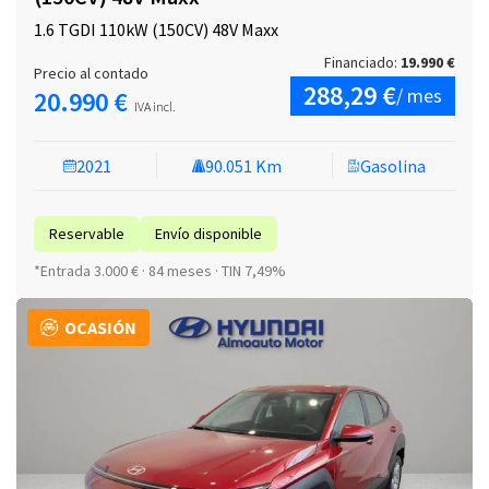
1.6 TGDI 110kW (150CV) 48V Maxx
Financiado:
19.990 €
Precio al contado
288,29 €
/ mes
20.990 €
IVA incl.
2021
90.051 Km
Gasolina
Reservable
Envío disponible
*Entrada 3.000 € · 84 meses · TIN 7,49%
OCASIÓN