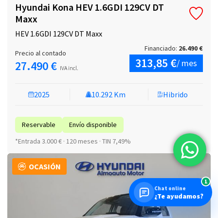
Hyundai Kona HEV 1.6GDI 129CV DT
Maxx
HEV 1.6GDI 129CV DT Maxx
Financiado:
26.490 €
Precio al contado
313,85 €
/ mes
27.490 €
IVA incl.
2025
10.292 Km
Hibrido
Reservable
Envío disponible
*Entrada 3.000 € · 120 meses · TIN 7,49%
OCASIÓN
1
Chat online
¿Te ayudamos?