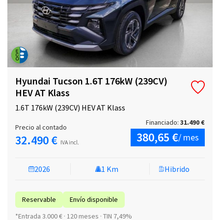
Hyundai Tucson 1.6T 176kW (239CV)
HEV AT Klass
1.6T 176kW (239CV) HEV AT Klass
Financiado:
31.490 €
Precio al contado
380,65 €
/ mes
32.490 €
IVA incl.
2026
1 Km
Hibrido
Reservable
Envío disponible
*Entrada 3.000 € · 120 meses · TIN 7,49%