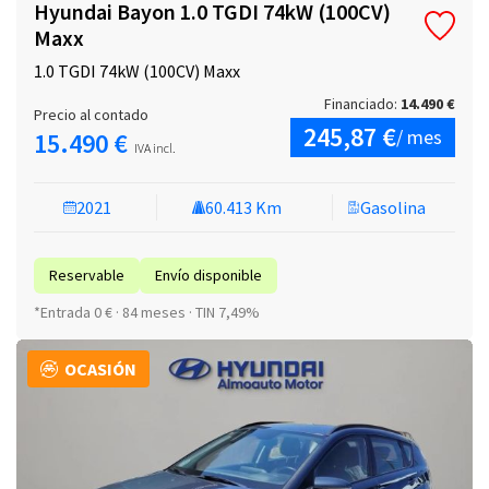
Hyundai Bayon 1.0 TGDI 74kW (100CV)
Maxx
1.0 TGDI 74kW (100CV) Maxx
Financiado:
14.490 €
Precio al contado
245,87 €
/ mes
15.490 €
IVA incl.
2021
60.413 Km
Gasolina
Reservable
Envío disponible
*Entrada 0 € · 84 meses · TIN 7,49%
OCASIÓN