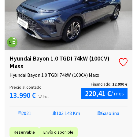
Hyundai Bayon 1.0 TGDI 74kW (100CV)
Maxx
Hyundai Bayon 1.0 TGDI 74kW (100CV) Maxx
Financiado:
12.990 €
Precio al contado
220,41 €
/ mes
13.990 €
IVA incl.
2021
103.148 Km
Gasolina
Reservable
Envío disponible