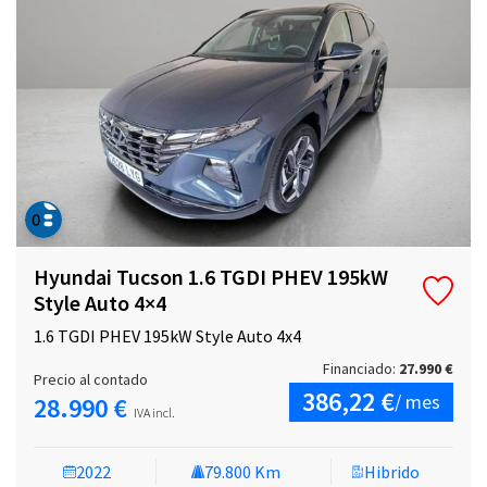
Hyundai Tucson 1.6 TGDI PHEV 195kW
Style Auto 4×4
1.6 TGDI PHEV 195kW Style Auto 4x4
Financiado:
27.990 €
Precio al contado
386,22 €
/ mes
28.990 €
IVA incl.
2022
79.800 Km
Hibrido