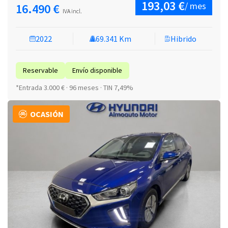
193,03 €
/ mes
16.490 €
IVA incl.
2022
69.341 Km
Hibrido
Reservable
Envío disponible
*Entrada 3.000 € · 96 meses · TIN 7,49%
OCASIÓN