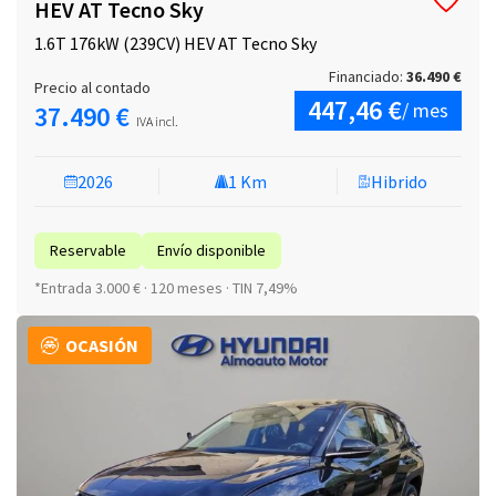
HEV AT Tecno Sky
1.6T 176kW (239CV) HEV AT Tecno Sky
Financiado:
36.490 €
Precio al contado
447,46 €
/ mes
37.490 €
IVA incl.
2026
1 Km
Hibrido
Reservable
Envío disponible
*Entrada 3.000 € · 120 meses · TIN 7,49%
OCASIÓN