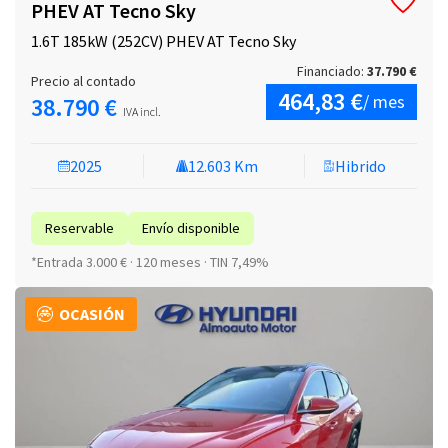
PHEV AT Tecno Sky
1.6T 185kW (252CV) PHEV AT Tecno Sky
Financiado:
37.790 €
Precio al contado
464,83 €
/ mes
38.790 €
IVA incl.
2025
12.603 Km
Hibrido
Reservable
Envío disponible
*Entrada 3.000 € · 120 meses · TIN 7,49%
OCASIÓN