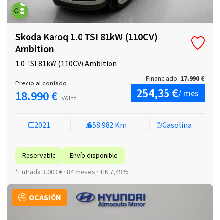
Skoda Karoq 1.0 TSI 81kW (110CV)
Ambition
1.0 TSI 81kW (110CV) Ambition
Financiado:
17.990 €
Precio al contado
254,35 €
/ mes
18.990 €
IVA incl.
2021
58.982 Km
Gasolina
Reservable
Envío disponible
*Entrada 3.000 € · 84 meses · TIN 7,49%
OCASIÓN