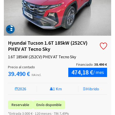
Hyundai Tucson 1.6T 185kW (252CV)
PHEV AT Tecno Sky
1.6T 185kW (252CV) PHEV AT Tecno Sky
Financiado:
38.490 €
Precio al contado
474,18 €
/ mes
39.490 €
IVA incl.
2026
1 Km
Hibrido
Reservable
Envío disponible
*Entrada 3.000 € · 120 meses · TIN 7,49%