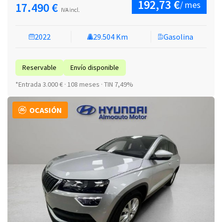
192,73 €
/ mes
17.490 €
IVA incl.
2022
29.504 Km
Gasolina
Reservable
Envío disponible
*Entrada 3.000 € · 108 meses · TIN 7,49%
OCASIÓN