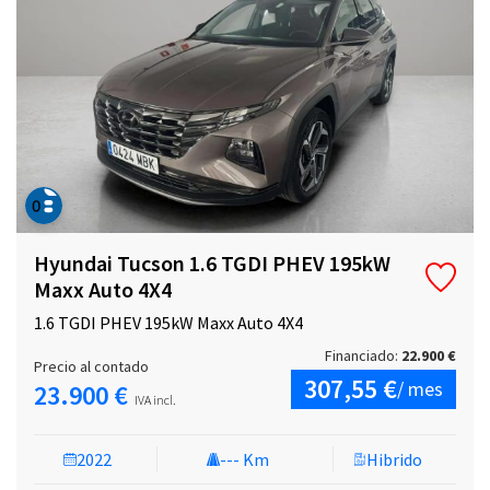
Hyundai Tucson 1.6 TGDI PHEV 195kW
Maxx Auto 4X4
1.6 TGDI PHEV 195kW Maxx Auto 4X4
Financiado:
22.900 €
Precio al contado
307,55 €
/ mes
23.900 €
IVA incl.
2022
--- Km
Hibrido