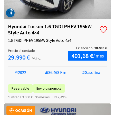
Hyundai Tucson 1.6 TGDI PHEV 195kW
Style Auto 4×4
1.6 TGDI PHEV 195kW Style Auto 4x4
Financiado:
28.990 €
Precio al contado
401,68 €
/ mes
29.990 €
IVA incl.
2022
86.468 Km
Gasolina
Reservable
Envío disponible
*Entrada 3.000 € · 96 meses · TIN 7,49%
OCASIÓN