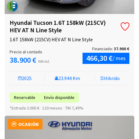
Hyundai Tucson 1.6T 158kW (215CV)
HEV AT N Line Style
1.6T 158kW (215CV) HEV AT N Line Style
Financiado:
37.900 €
Precio al contado
466,30 €
/ mes
38.900 €
IVA incl.
2025
23.944 Km
Hibrido
Reservable
Envío disponible
*Entrada 3.000 € · 120 meses · TIN 7,49%
OCASIÓN