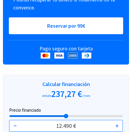
convence.
Reservar por 99€
Pago seguro con tarjeta
Calcular financiación
237,27 €
desde
/ mes
Precio financiado
−
12.490 €
+