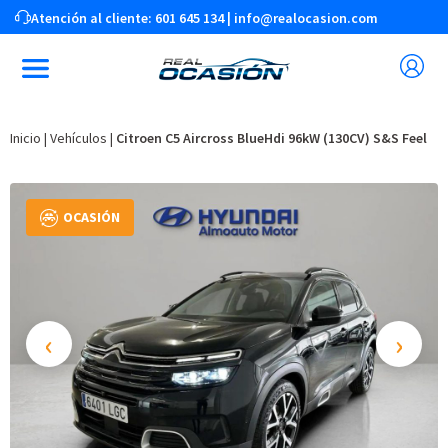
Atención al cliente:
601 645 134
|
info@realocasion.com
Inicio
|
Vehículos
|
Citroen C5 Aircross BlueHdi 96kW (130CV) S&S Feel
OCASIÓN
‹
›