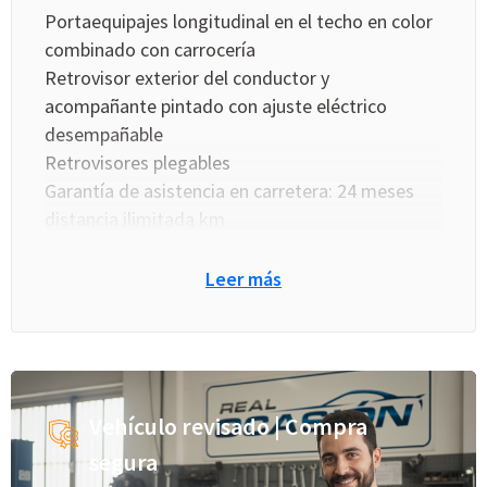
Portaequipajes longitudinal en el techo en color
combinado con carrocería
Retrovisor exterior del conductor y
acompañante pintado con ajuste eléctrico
desempañable
Retrovisores plegables
Garantía de asistencia en carretera: 24 meses
distancia ilimitada km
Llantas delanteras y traseras en aleación ligera
de 19 pulgadas de diámetro y 8,0 pulgadas de
Leer más
ancho 48,3 y 20,3
Equipo reparación neumáticos
Luces de freno, luces intermitentes laterales,
Luces de día y Luces traseras con tecnología
LED
Vehículo revisado | Compra
segura