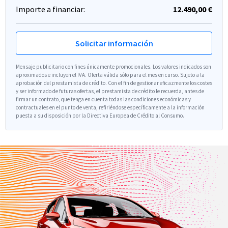
Importe a financiar:
12.490,00 €
Solicitar información
Mensaje publicitario con fines únicamente promocionales. Los valores indicados son
aproximados e incluyen el IVA. Oferta válida sólo para el mes en curso. Sujeto a la
aprobación del prestamista de crédito. Con el fin de gestionar eficazmente los costes
y ser informado de futuras ofertas, el prestamista de crédito le recuerda, antes de
firmar un contrato, que tenga en cuenta todas las condiciones económicas y
contractuales en el punto de venta, refiriéndose específicamente a la información
puesta a su disposición por la Directiva Europea de Crédito al Consumo.