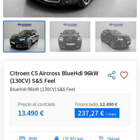
Citroen C5 Aircross BlueHdi 96kW
(130CV) S&S Feel
BlueHdi 96kW (130CV) S&S Feel
Precio al contado
Financiado:
12.490 €
13.490 €
237,27 €
/ mes
2020
121.971 km
Diésel