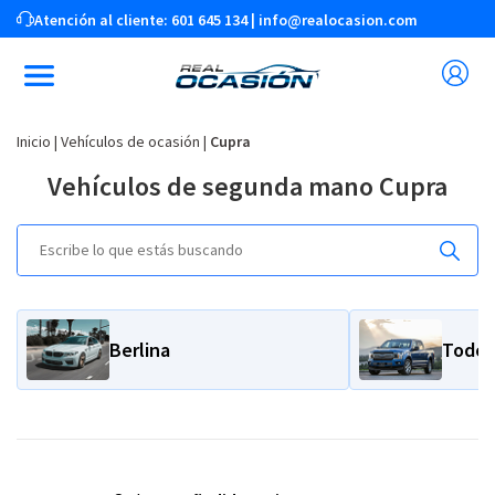
Atención al cliente:
601 645 134
|
info@realocasion.com
Inicio
|
Vehículos de ocasión
|
Cupra
Vehículos de segunda mano Cupra
Berlina
Todot
+
Filtros