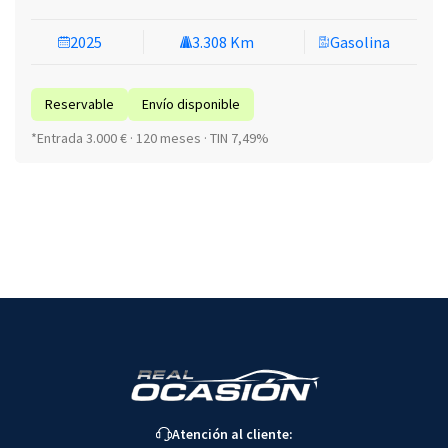
2025
3.308 Km
Gasolina
Reservable
Envío disponible
*Entrada 3.000 € · 120 meses · TIN 7,49%
Atención al cliente: