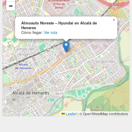
−
×
Almoauto Noreste – Hyundai en Alcalá de
Henares
Cómo llegar:
Ver ruta
Leaflet
|
© OpenStreetMap contributors