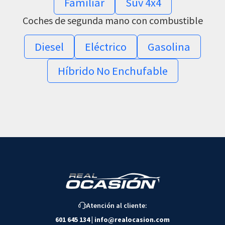
Familiar
Suv 4x4
Coches de segunda mano con combustible
Diesel
Eléctrico
Gasolina
Híbrido No Enchufable
Atención al cliente:
601 645 134
|
info@realocasion.com