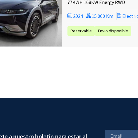
77KWH 168KW Energy RWD
2024
15.000 Km
Electri
Reservable
Envío disponible
ete a nuestro boletín para estar al