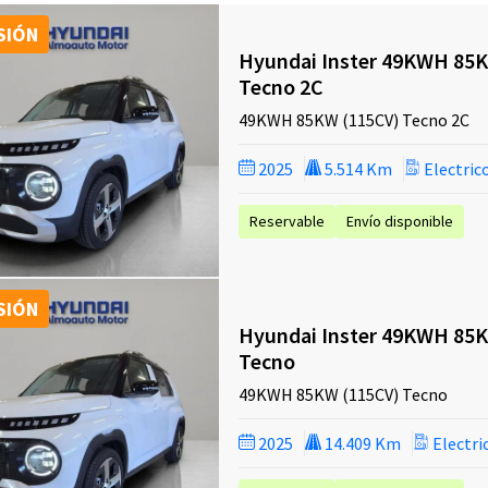
SIÓN
Hyundai Inster 49KWH 85
Tecno 2C
49KWH 85KW (115CV) Tecno 2C
2025
5.514 Km
Electric
Reservable
Envío disponible
SIÓN
Hyundai Inster 49KWH 85
Tecno
49KWH 85KW (115CV) Tecno
2025
14.409 Km
Electri