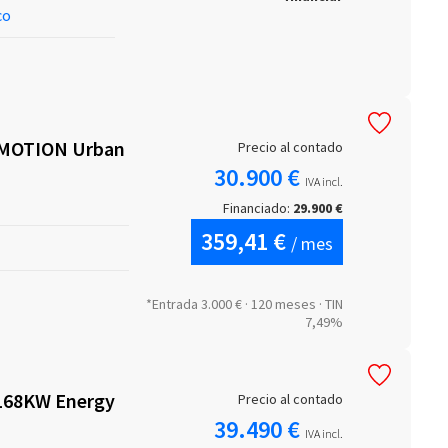
co
MOTION Urban
Precio al contado
30.900 €
IVA incl.
Financiado:
29.900 €
359,41 €
/ mes
*Entrada 3.000 € · 120 meses · TIN
7,49%
168KW Energy
Precio al contado
39.490 €
IVA incl.