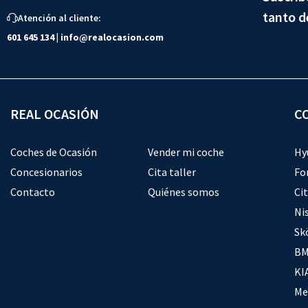
tanto d
Atención al cliente:
601 645 134
|
info@realocasion.com
REAL OCASIÓN
C
Coches de Ocasión
Vender mi coche
Hy
Concesionarios
Cita taller
Fo
Contacto
Quiénes somos
Ci
Ni
Sk
BM
KI
Me