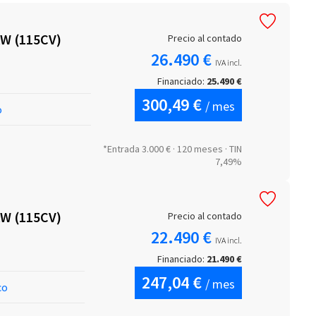
KW (115CV)
Precio al contado
26.490 €
IVA incl.
Financiado:
25.490 €
300,49 €
/ mes
o
*Entrada 3.000 € · 120 meses · TIN
7,49%
KW (115CV)
Precio al contado
22.490 €
IVA incl.
Financiado:
21.490 €
247,04 €
/ mes
co