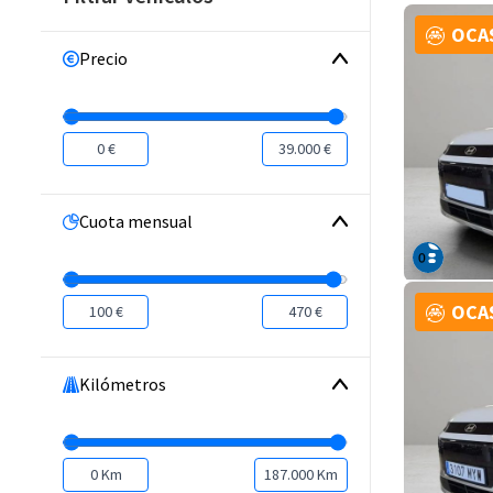
OCA
Precio
0 €
39.000 €
Cuota mensual
OCA
100 €
470 €
Kilómetros
0 Km
187.000 Km