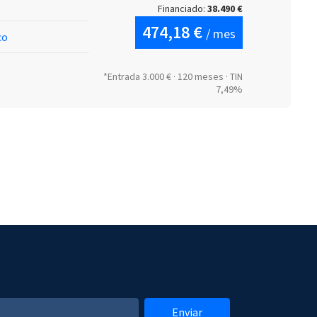
Financiado:
38.490 €
474,18 €
/ mes
co
*Entrada 3.000 € · 120 meses · TIN
7,49%
Enviar