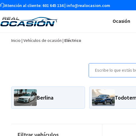
Atención al cliente:
601 645 134
|
info@realocasion.com
Ocasión
Inicio
|
Vehículos de ocasión
|
Eléctrico
Berlina
Todoter
Filtrar vehículos